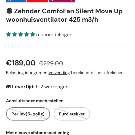
🟢 Zehnder ComfoFan Silent Move Up
woonhuisventilator 425 m3/h
5 beoordelingen
Verkoopprijs
Reguliere prijs
€189,00
€229,00
Belasting inbegrepen
Verzending
berekend bij het afrekenen.
🚚
Levertijd:
1–2 werkdagen
Aansluitsnoer meebestellen
Perilex(5-polig)
Euro stekker
Met nieuwe afstandsbediening