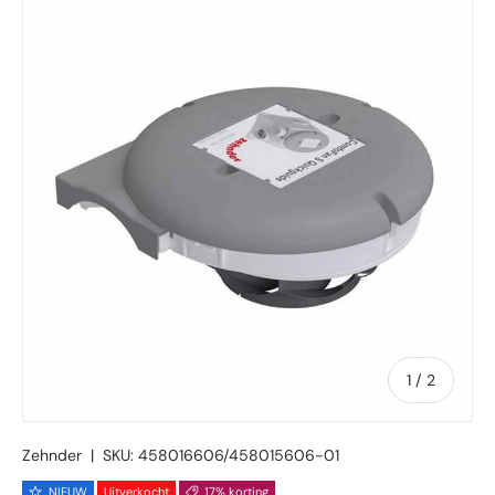
Ga direct naar productinformatie
van
1
/
2
Zehnder
|
SKU:
458016606/458015606-01
NIEUW
Uitverkocht
17% korting