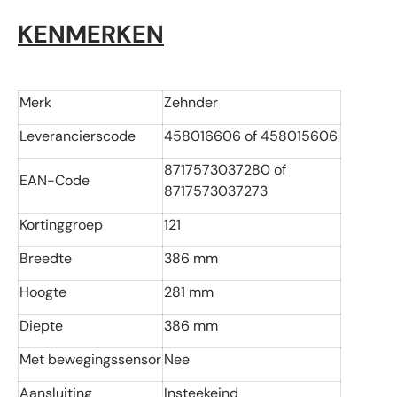
KENMERKEN
Merk
Zehnder
Leverancierscode
458016606 of 458015606
8717573037280 of
EAN-Code
871757303727
3
Kortinggroep
121
Breedte
386 mm
Hoogte
281 mm
Diepte
386 mm
Met bewegingssensor
Nee
Aansluiting
Insteekeind