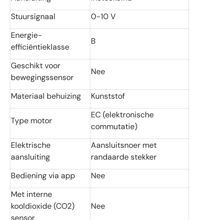
Stuursignaal
0-10 V
Energie-
B
efficiëntieklasse
Geschikt voor
Nee
bewegingssensor
Materiaal behuizing
Kunststof
EC (elektronische
Type motor
commutatie)
Elektrische
Aansluitsnoer met
aansluiting
randaarde stekker
Bediening via app
Nee
Met interne
kooldioxide (CO2)
Nee
sensor