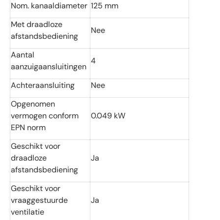
Nom. kanaaldiameter
125 mm
Met draadloze
Nee
afstandsbediening
Aantal
4
aanzuigaansluitingen
Achteraansluiting
Nee
Opgenomen
vermogen conform
0.049 kW
EPN norm
Geschikt voor
draadloze
Ja
afstandsbediening
Geschikt voor
vraaggestuurde
Ja
ventilatie