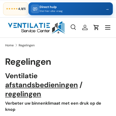
Direct hulp
→
4,9/5
★★★★★
Ga naar inhoud
Stel hier elke vraag
Zoeken
Inloggen
Winkelwa
Zoeken
Productsoort
Alles
Home
Regelingen
Regelingen
Ventilatie
afstandsbedieningen
/
regelingen
Verbeter uw binnenklimaat met een druk op de
knop