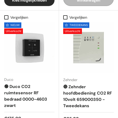
Kies mogelijkheden
winkelwagen
Vergelijken
Vergelijken
NIEUW
TWEEDEKANS
Uitverkocht
Uitverkocht
Duco
Zehnder
🟢 Duco CO2
🔵 Zehnder
ruimtesensor RF
hoofdbediening CO2 RF
bedraad 0000-4603
10volt 659000350 -
zwart
Tweedekans