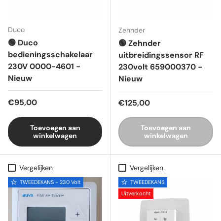
Duco
Zehnder
🟢 Duco
🟢 Zehnder
bedieningsschakelaar
uitbreidingssensor RF
230V 0000-4601 -
230volt 659000370 -
Nieuw
Nieuw
Reguliere prijs
€95,00
Reguliere prijs
€125,00
Toevoegen aan
Toevoegen aan
winkelwagen
winkelwagen
Vergelijken
Vergelijken
TWEEDEKANS - 230 Volt
TWEEDEKANS
Uitverkocht