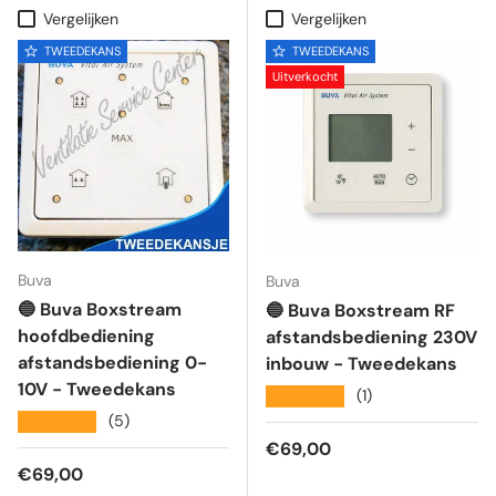
Vergelijken
Vergelijken
TWEEDEKANS
TWEEDEKANS
Uitverkocht
Buva
Buva
🔵 Buva Boxstream
🔵 Buva Boxstream RF
hoofdbediening
afstandsbediening 230V
afstandsbediening 0-
inbouw - Tweedekans
10V - Tweedekans
★★★★★
(1)
★★★★★
(5)
Reguliere prijs
€69,00
Reguliere prijs
€69,00