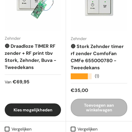
Zehnder
Zehnder
🔵 Draadloze TIMER RF
🔵 Stork Zehnder timer
zender + RF print tbv
rf zender ComfoFan
Stork, Zehnder, Buva -
CMFe 655000780 -
Tweedekans
Tweedekans
★★★★★
(1)
Reguliere prijs
€69,95
Van
Reguliere prijs
€35,00
Toevoegen aan
Kies mogelijkheden
winkelwagen
Vergelijken
Vergelijken