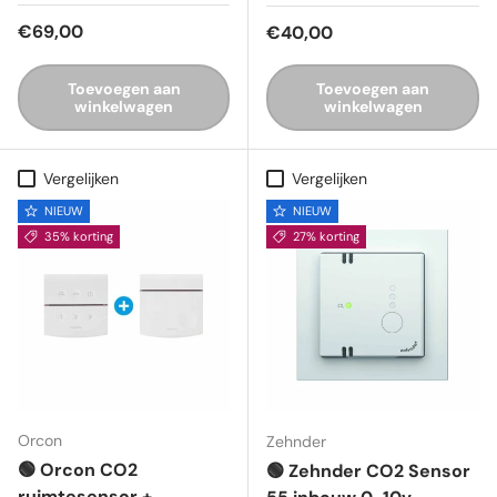
Reguliere prijs
€69,00
Reguliere prijs
€40,00
Toevoegen aan
Toevoegen aan
winkelwagen
winkelwagen
Vergelijken
Vergelijken
NIEUW
NIEUW
35% korting
27% korting
Orcon
Zehnder
🟢 Orcon CO2
🟢 Zehnder CO2 Sensor
ruimtesensor +