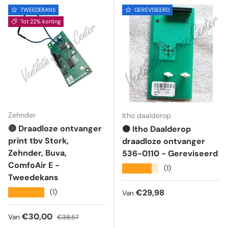
TWEEDEKANS
GEREVISEERD
Tot 22% korting
Zehnder
Itho daalderop
🔵 Draadloze ontvanger
🟠 Itho Daalderop
print tbv Stork,
draadloze ontvanger
Zehnder, Buva,
536-0110 - Gereviseerd
ComfoAir E -
★★★★★
(1)
Tweedekans
Reguliere prijs
★★★★★
€29,98
(1)
Van
Verkoopprijs
Reguliere prijs
€30,00
Van
€38,57