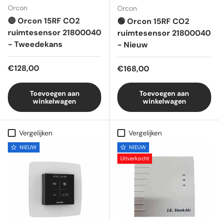
Orcon
Orcon
🔵 Orcon 15RF CO2
🟢 Orcon 15RF CO2
ruimtesensor 21800040
ruimtesensor 21800040
- Tweedekans
- Nieuw
Reguliere prijs
€128,00
Reguliere prijs
€168,00
Toevoegen aan
Toevoegen aan
winkelwagen
winkelwagen
Vergelijken
Vergelijken
NIEUW
NIEUW
Uitverkocht