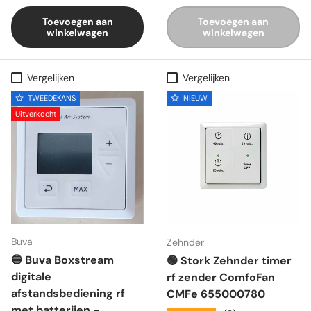
Toevoegen aan
Toevoegen aan
winkelwagen
winkelwagen
Vergelijken
Vergelijken
TWEEDEKANS
NIEUW
Uitverkocht
Buva
Zehnder
🔵 Buva Boxstream
🟢 Stork Zehnder timer
digitale
rf zender ComfoFan
afstandsbediening rf
CMFe 655000780
met batterijen -