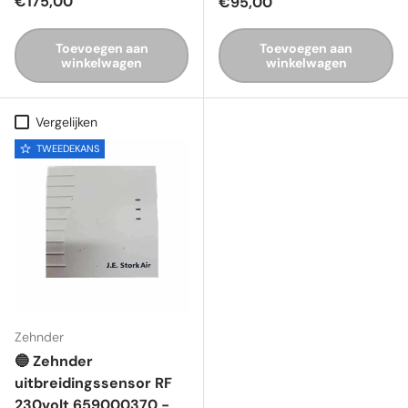
Reguliere prijs
€175,00
Reguliere prijs
€95,00
Toevoegen aan
Toevoegen aan
winkelwagen
winkelwagen
Vergelijken
TWEEDEKANS
Zehnder
🔵 Zehnder
uitbreidingssensor RF
230volt 659000370 -