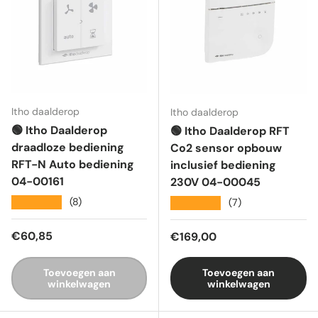
Itho daalderop
Itho daalderop
🟢 Itho Daalderop
🟢 Itho Daalderop RFT
draadloze bediening
Co2 sensor opbouw
RFT-N Auto bediening
inclusief bediening
04-00161
230V 04-00045
★★★★★
(8)
★★★★★
(7)
Reguliere prijs
€60,85
Reguliere prijs
€169,00
Toevoegen aan
Toevoegen aan
winkelwagen
winkelwagen