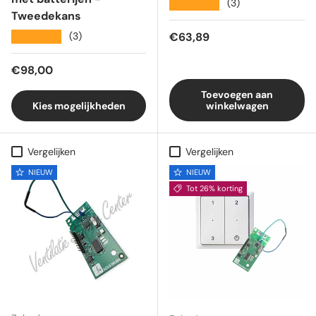
★★★★★
(3)
Tweedekans
Reguliere prijs
★★★★★
€63,89
(3)
Reguliere prijs
€98,00
Toevoegen aan
Kies mogelijkheden
winkelwagen
Vergelijken
Vergelijken
NIEUW
NIEUW
Tot 26% korting