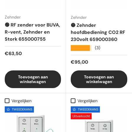
Zehnder
Zehnder
🟢 RF zender voor BUVA,
🟡 Zehnder
R-vent, Zehnder en
hoofdbediening CO2 RF
Stork 655000755
230volt 659000360
★★★★★
(3)
Reguliere prijs
€63,50
Reguliere prijs
€95,00
Toevoegen aan
Toevoegen aan
winkelwagen
winkelwagen
Vergelijken
Vergelijken
TWEEDEKANS
TWEEDEKANS
Uitverkocht