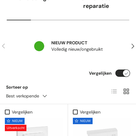
reparatie
NIEUW PRODUCT
Vorige
Vol
Volledig nieuw/ongebruikt
Vergelijken
Sorteer op
Lijst
Raste
Best verkopende
Vergelijken
Vergelijken
NIEUW
NIEUW
Uitverkocht