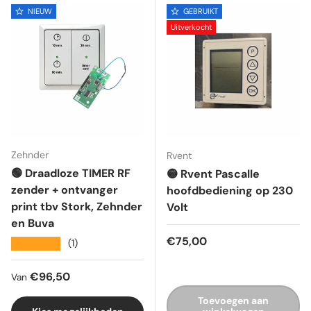
NIEUW
GEBRUIKT
Uitverkocht
Zehnder
Rvent
🟢 Draadloze TIMER RF
🟡 Rvent Pascalle
zender + ontvanger
hoofdbediening op 230
print tbv Stork, Zehnder
Volt
en Buva
Reguliere prijs
€75,00
★★★★★
(1)
Reguliere prijs
€96,50
Van
Toevoegen aan