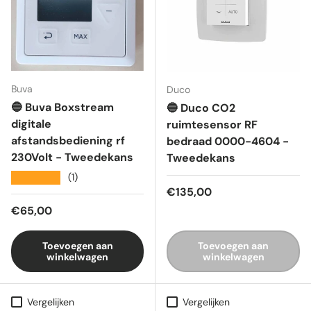
Buva
Duco
🔵 Buva Boxstream
🔵 Duco CO2
digitale
ruimtesensor RF
afstandsbediening rf
bedraad 0000-4604 -
230Volt - Tweedekans
Tweedekans
★★★★★
(1)
Reguliere prijs
€135,00
Reguliere prijs
€65,00
Toevoegen aan
Toevoegen aan
winkelwagen
winkelwagen
Vergelijken
Vergelijken