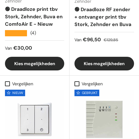
Zehnder
Zehnder
🟢 Draadloze print tbv
🟢 Draadloze RF zender
Stork, Zehnder, Buva en
+ ontvanger print tbv
ComfoAir E - Nieuw
Stork, Zehnder en Buva
★★★★★
(4)
Verkoopprijs
Reguliere prijs
€96,50
Van
€129,85
Reguliere prijs
€30,00
Van
Kies mogelijkheden
Kies mogelijkheden
Vergelijken
Vergelijken
NIEUW
GEBRUIKT