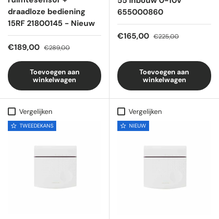
55 inbouw 0-10v
draadloze bediening
655000860
15RF 21800145 - Nieuw
Verkoopprijs
Reguliere prijs
€165,00
€225,00
Verkoopprijs
Reguliere prijs
€189,00
€289,00
Toevoegen aan
Toevoegen aan
winkelwagen
winkelwagen
Vergelijken
Vergelijken
TWEEDEKANS
NIEUW