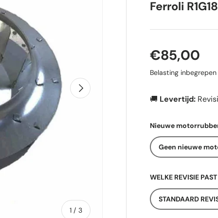
Ferroli R1G
Reguliere p
€85,00
Belasting inbegrepe
Volgende
🚚
Levertijd:
Revis
Nieuwe motorrubbe
Geen nieuwe mot
WELKE REVISIE PAST
STANDAARD REVIS
van
1
/
3