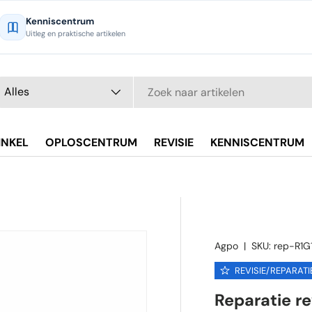
Kenniscentrum
Uitleg en praktische artikelen
eken
oductsoort
Alles
INKEL
OPLOSCENTRUM
REVISIE
KENNISCENTRUM
Agpo
|
SKU:
rep-R1G
REVISIE/REPARATI
Reparatie re