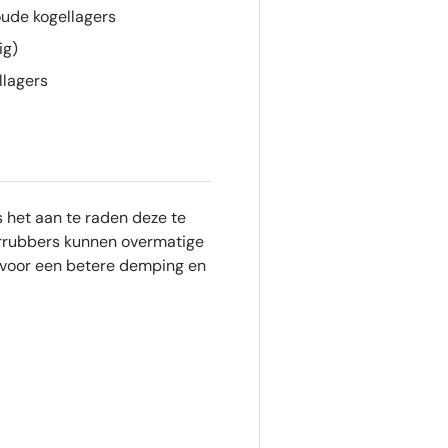
ude kogellagers
ig)
llagers
s het aan te raden deze te
rrubbers kunnen overmatige
n voor een betere demping en