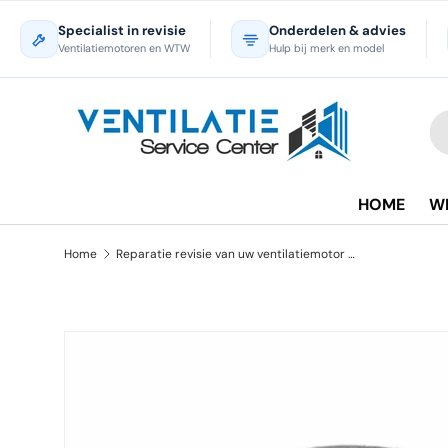
Specialist in revisie
Onderdelen & advies
Ga naar inhoud
Ventilatiemotoren en WTW
Hulp bij merk en model
Zo
Pr
HOME
W
Home
Reparatie revisie van uw ventilatiemotor Agpo Ferroli R1G180-AC13-10
Ga direct naar productinformatie