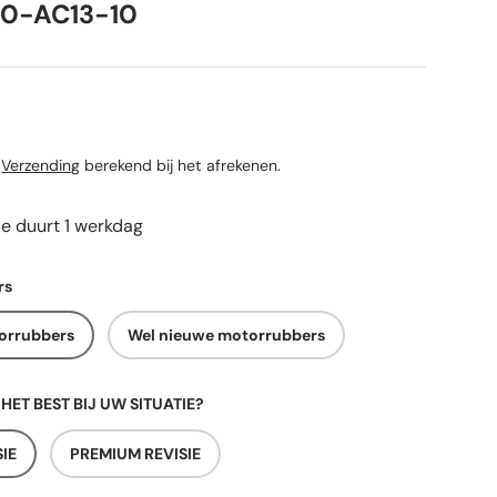
180-AC13-10
rijs
n
Verzending
berekend bij het afrekenen.
ie duurt 1 werkdag
rs
orrubbers
Wel nieuwe motorrubbers
 HET BEST BIJ UW SITUATIE?
IE
PREMIUM REVISIE