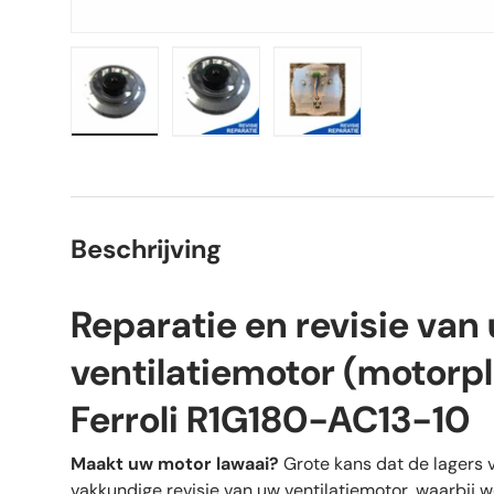
Laad afbeelding 1 in gallerij-weergave
Laad afbeelding 2 in gallerij-weer
Laad afbeelding 3 in 
Beschrijving
Reparatie en revisie van
ventilatiemotor (motorp
Ferroli R1G180-AC13-10
Maakt uw motor lawaai?
Grote kans dat de lagers v
vakkundige revisie van uw ventilatiemotor, waarbij 