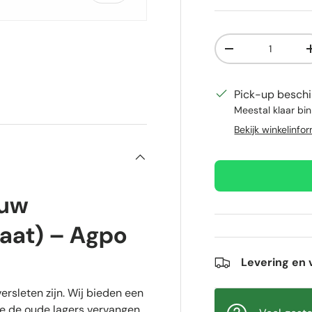
Aantal
Verlaag de hoeve
gave
gallerij-weergave
Pick-up beschi
Meestal klaar bi
Bekijk winkelinfo
 uw
laat) – Agpo
Levering en 
ersleten zijn. Wij bieden een
we de oude lagers vervangen