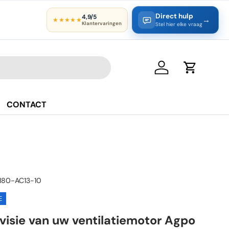
Direct hulp
4,9/5
→
★★★★★
Klantervaringen
Stel hier elke vraag
Inloggen
Winkelwa
CONTACT
180-AC13-10
E
visie van uw ventilatiemotor Agpo