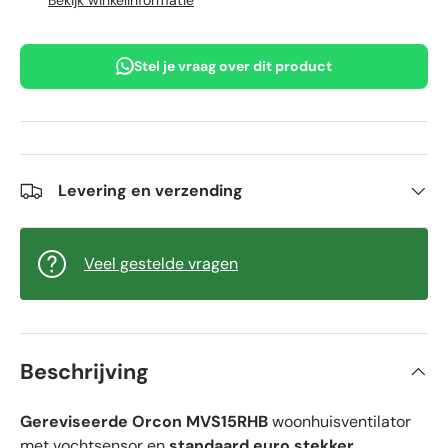
Stel je vraag over dit product
Levering en verzending
Veel gestelde vragen
Beschrijving
Gereviseerde Orcon MVS15RHB
woonhuisventilator
met vochtsensor en
standaard euro stekker
.