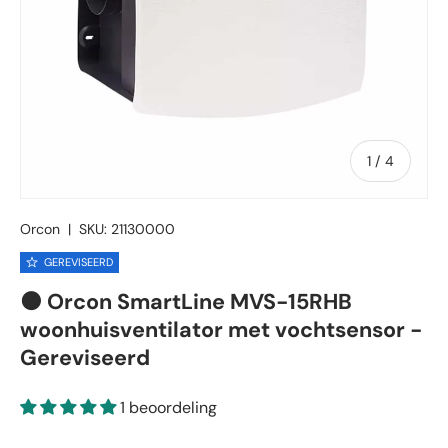
van
1
/
4
Orcon
|
SKU:
21130000
GEREVISEERD
🟠 Orcon SmartLine MVS-15RHB
woonhuisventilator met vochtsensor -
Gereviseerd
1 beoordeling