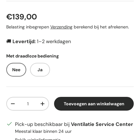
Reguliere prijs
€139,00
Belasting inbegrepen
Verzending
berekend bij het afrekenen.
🚚
Levertijd:
1–2 werkdagen
Met draadloze bediening
Nee
Ja
Aantal
Toevoegen aan winkelwagen
Verlaag de hoeveelheid
Verhoog de hoeveelheid
Pick-up beschikbaar bij
Ventilatie Service Center
Meestal klaar binnen 24 uur
Bekijk winkelinformatie