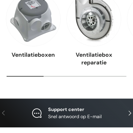
Ventilatieboxen
Ventilatiebox
reparatie
Support center
Vorige
Vol
Snel antwoord op E-mail