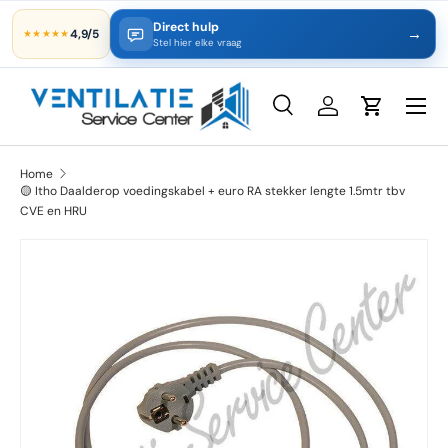
Direct hulp
→
4,9/5
★★★★★
Ga naar inhoud
Stel hier elke vraag
Zoeken
Inloggen
Winkelwa
Zoeken
Productsoort
Alles
Home
🟡 Itho Daalderop voedingskabel + euro RA stekker lengte 1.5mtr tbv
CVE en HRU
Ga direct naar productinformatie