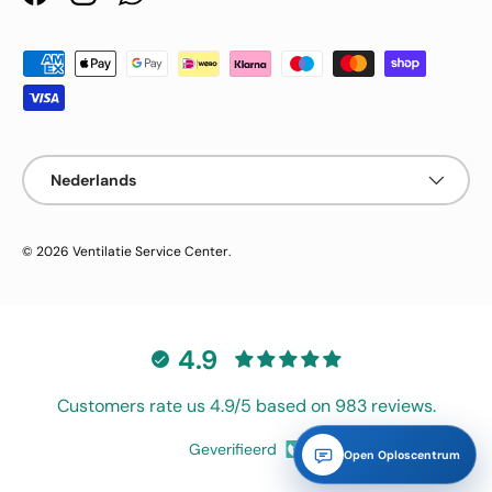
Facebook
Instagram
WhatsApp
Geaccepteerde betaalmethoden
Taal
Nederlands
© 2026
Ventilatie Service Center
.
4.9
Customers rate us 4.9/5 based on 983 reviews.
Geverifieerd
Open Oploscentrum