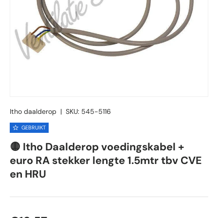
Itho daalderop
|
SKU:
545-5116
GEBRUIKT
🟡 Itho Daalderop voedingskabel +
euro RA stekker lengte 1.5mtr tbv CVE
en HRU