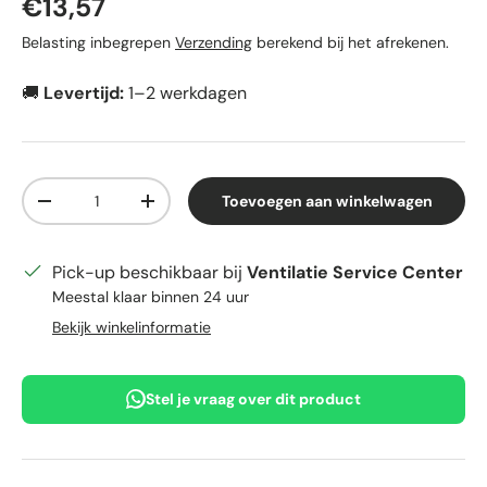
Reguliere prijs
€13,57
Belasting inbegrepen
Verzending
berekend bij het afrekenen.
🚚
Levertijd:
1–2 werkdagen
Aantal
Toevoegen aan winkelwagen
Verlaag de hoeveelheid
Verhoog de hoeveelheid
Pick-up beschikbaar bij
Ventilatie Service Center
Meestal klaar binnen 24 uur
Bekijk winkelinformatie
Stel je vraag over dit product