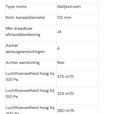
Type motor
Gelijkstroom
Nom. kanaaldiameter
125 mm
Met draadloze
Ja
afstandsbediening
Aantal
4
aanzuigaansluitingen
Achter aansluiting
Nee
Luchthoeveelheid hoog bij
375 m³/h
100 Pa
Luchthoeveelheid hoog bij
325 m³/h
150 Pa
Luchthoeveelheid hoog bij
280 m³/h
200 Pa