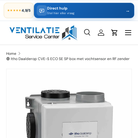
Direct hulp
→
4,9/5
★★★★★
Ga naar inhoud
Stel hier elke vraag
Zoeken
Inloggen
Winkelwa
Zoeken
Productsoort
Alles
Home
🟢 Itho Daalderop CVE-S ECO SE SP box met vochtsensor en RF zender
Ga direct naar productinformatie