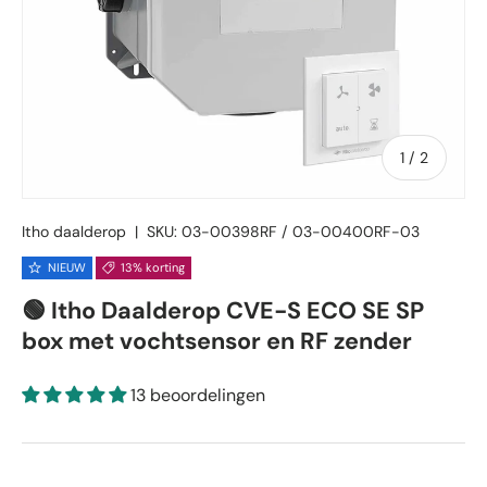
van
1
/
2
Itho daalderop
|
SKU:
03-00398RF / 03-00400RF-03
NIEUW
13% korting
🟢 Itho Daalderop CVE-S ECO SE SP
box met vochtsensor en RF zender
13 beoordelingen