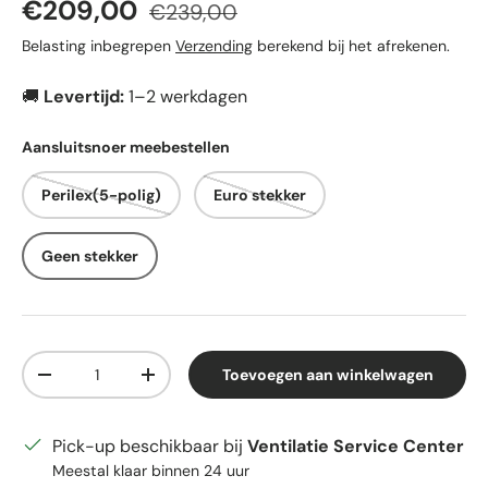
Verkoopprijs
Reguliere prijs
€209,00
€239,00
Belasting inbegrepen
Verzending
berekend bij het afrekenen.
🚚
Levertijd:
1–2 werkdagen
Aansluitsnoer meebestellen
Perilex(5-polig)
Euro stekker
Geen stekker
Aantal
Toevoegen aan winkelwagen
Verlaag de hoeveelheid
Verhoog de hoeveelheid
Pick-up beschikbaar bij
Ventilatie Service Center
Meestal klaar binnen 24 uur