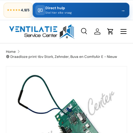
Direct hulp
→
4,9/5
★★★★★
Ga naar inhoud
Stel hier elke vraag
Zoeken
Inloggen
Winkelwa
Zoeken
Productsoort
Alles
Home
🟢 Draadloze print tbv Stork, Zehnder, Buva en ComfoAir E - Nieuw
Ga direct naar productinformatie