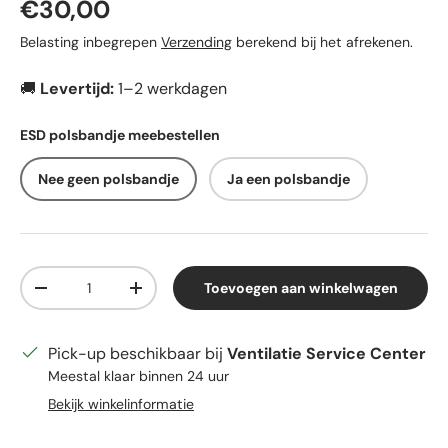
Reguliere prijs
€30,00
Belasting inbegrepen
Verzending
berekend bij het afrekenen.
🚚
Levertijd:
1–2 werkdagen
ESD polsbandje meebestellen
Nee geen polsbandje
Ja een polsbandje
Aantal
Toevoegen aan winkelwagen
Verlaag de hoeveelheid
Verhoog de hoeveelheid
Pick-up beschikbaar bij
Ventilatie Service Center
Meestal klaar binnen 24 uur
Bekijk winkelinformatie