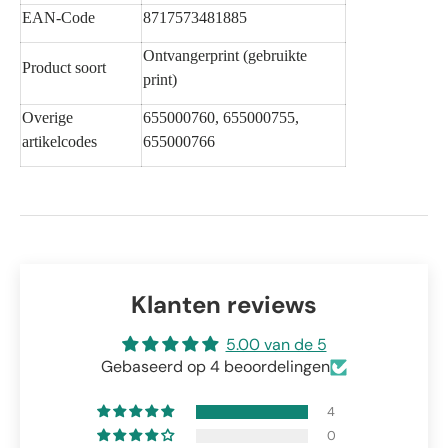
EAN-Code
8717573481885
Ontvangerprint (gebruikte
Product soort
print)
Overige
655000760, 655000755,
artikelcodes
655000766
Klanten reviews
5.00 van de 5
Gebaseerd op 4 beoordelingen
4
0