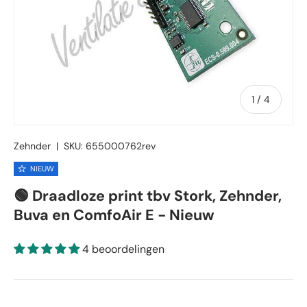
van
1
/
4
Zehnder
|
SKU:
655000762rev
NIEUW
🟢 Draadloze print tbv Stork, Zehnder,
Buva en ComfoAir E - Nieuw
4 beoordelingen