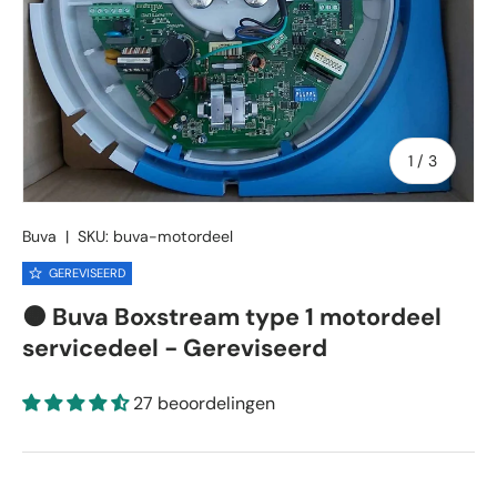
van
1
/
3
Buva
|
SKU:
buva-motordeel
GEREVISEERD
🟠 Buva Boxstream type 1 motordeel
servicedeel - Gereviseerd
27 beoordelingen