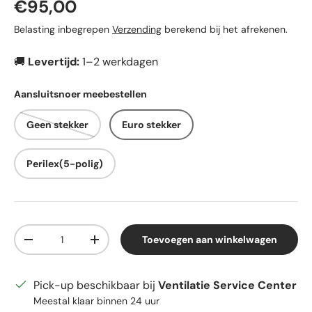
Reguliere prijs
€95,00
Belasting inbegrepen
Verzending
berekend bij het afrekenen.
🚚
Levertijd:
1–2 werkdagen
Aansluitsnoer meebestellen
Geen stekker
Euro stekker
Perilex(5-polig)
Aantal
Toevoegen aan winkelwagen
Verlaag de hoeveelheid
Verhoog de hoeveelheid
Pick-up beschikbaar bij
Ventilatie Service Center
Meestal klaar binnen 24 uur