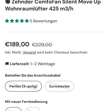
🟢 Zehnder ComfoFan Silent Move Up
Wohnraumlüfter 425 m3/h
5 Bewertungen
Verkaufspreis
Normaler Preis
€189,00
€229,00
inkl. MwSt.
Versand
wird beim Checkout berechnet.
🚚
Lieferzeit:
1–2 Werktage
Bestellen Sie das Anschlusskabel
Perilex (5-polig)
Eurostecker
Mit neuer Fernbedienung