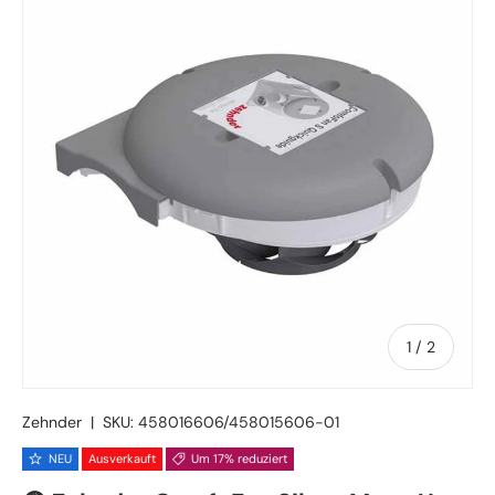
von
1
/
2
Zehnder
|
SKU:
458016606/458015606-01
NEU
Ausverkauft
Um 17% reduziert