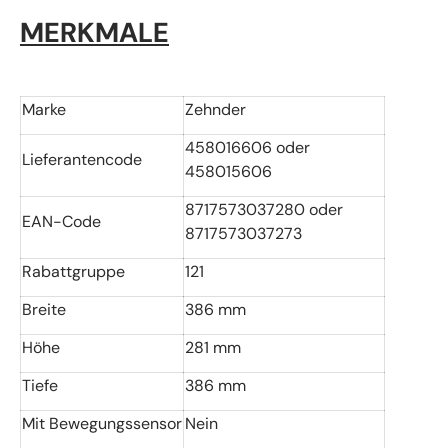
MERKMALE
Marke
Zehnder
458016606 oder
Lieferantencode
458015606
8717573037280 oder
EAN-Code
871757303727
3
Rabattgruppe
121
Breite
386 mm
Höhe
281 mm
Tiefe
386 mm
Mit Bewegungssensor
Nein