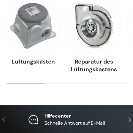
Lüftungskästen
Reparatur des
Lüftungskastens
Hilfecenter
Vorherige
Näc
Schnelle Antwort auf E-Mail