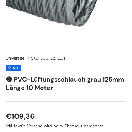
Universeel
|
SKU:
300.125.10.01
NEU
🟢 PVC-Lüftungsschlauch grau 125mm
Länge 10 Meter
Normaler Preis
€109,36
inkl. MwSt.
Versand
wird beim Checkout berechnet.