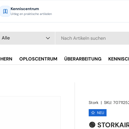
Kenniscentrum
Uitleg en praktische artikelen
chen
t
Alle
CHERN
OPLOSCENTRUM
ÜBERARBEITUNG
KENNIS
Stork
|
SKU:
7071125
NEU
🟢 STORKAIR