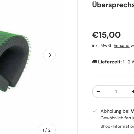
Übersprech
Normaler 
€15,00
inkl. MwSt.
Versand
wi
Nächste
🚚
Lieferzeit:
1–2 
Anzahl
Menge verringer
Abholung bei
V
Gewöhnlich ferti
Shop-Informatio
von
1
/
2