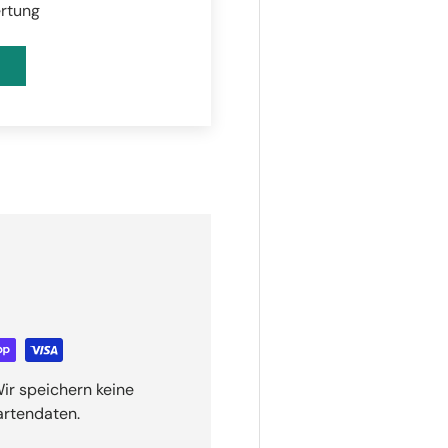
ertung
ir speichern keine
artendaten.