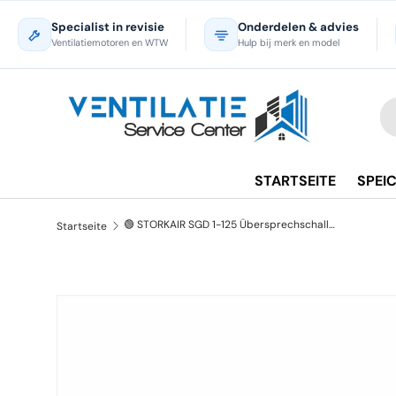
Specialist in revisie
Onderdelen & advies
Direkt zum Inhalt
Ventilatiemotoren en WTW
Hulp bij merk en model
Su
Ar
STARTSEITE
SPEI
🟢 STORKAIR SGD 1-125 Übersprechschalldämpfer 707112520
Startseite
Zu Produktinformationen springen