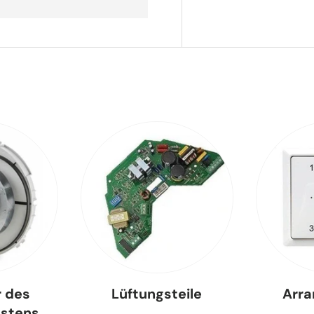
r des
Lüftungsteile
Arr
astens