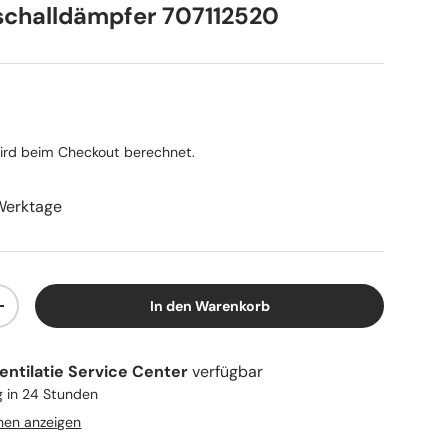
schalldämpfer 707112520
Preis
rd beim Checkout berechnet.
Werktage
In den Warenkorb
n
Menge erhöhen
entilatie Service Center
verfügbar
g in 24 Stunden
nen anzeigen