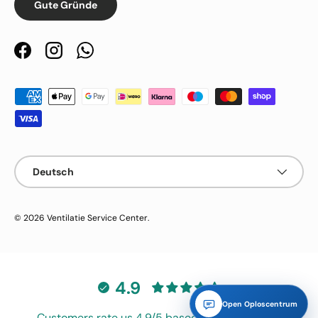
Gute Gründe
Facebook
Instagram
WhatsApp
Zahlungsmethoden
Sprache
Deutsch
© 2026
Ventilatie Service Center
.
4.9
Open Oploscentrum
Customers rate us 4.9/5 based on 983 reviews.