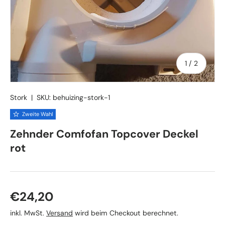
von
1
/
2
Stork
|
SKU:
behuizing-stork-1
Zweite Wahl
Zehnder Comfofan Topcover Deckel
rot
Normaler Preis
€24,20
inkl. MwSt.
Versand
wird beim Checkout berechnet.