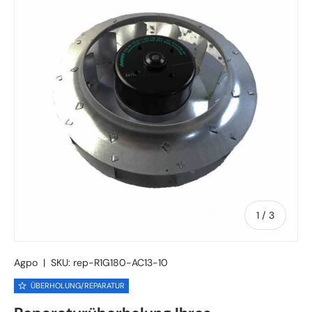
von
1
/
3
Agpo
|
SKU:
rep-R1G180-AC13-10
ÜBERHOLUNG/REPARATUR