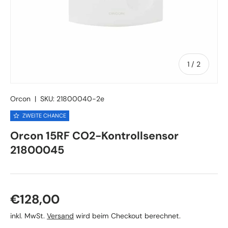
von
1
/
2
Orcon
|
SKU:
21800040-2e
ZWEITE CHANCE
Orcon 15RF CO2-Kontrollsensor
21800045
Normaler Preis
€128,00
inkl. MwSt.
Versand
wird beim Checkout berechnet.