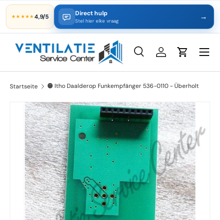
Direct hulp
→
4,9/5
★★★★★
Direkt zum Inhalt
Stel hier elke vraag
Suche
Einloggen
Einkaufsw
Suchen
Art
Alle
🟠 Itho Daalderop Funkempfänger 536-0110 - Überholt
Startseite
Zu Produktinformationen springen