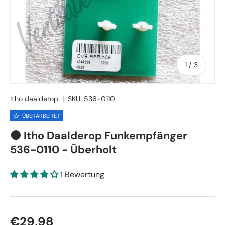
von
1
/
3
Itho daalderop
|
SKU:
536-0110
ÜBERARBEITET
🟠 Itho Daalderop Funkempfänger
536-0110 - Überholt
1 Bewertung
Normaler Preis
€29,98