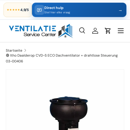
Direct hulp
→
4,9/5
★★★★★
Direkt zum Inhalt
Stel hier elke vraag
Suche
Einloggen
Einkaufsw
Suchen
Art
Alle
Startseite
🟢 Itho Daalderop CVD-S ECO Dachventilator + drahtlose Steuerung
03-00406
Zu Produktinformationen springen