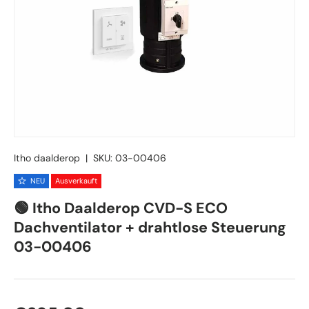
Itho daalderop
|
SKU:
03-00406
NEU
Ausverkauft
🟢 Itho Daalderop CVD-S ECO
Dachventilator + drahtlose Steuerung
03-00406