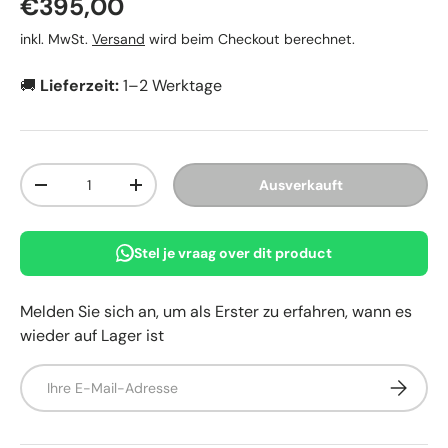
Normaler Preis
€395,00
inkl. MwSt.
Versand
wird beim Checkout berechnet.
🚚
Lieferzeit:
1–2 Werktage
Anzahl
Ausverkauft
Menge verringern
Menge erhöhen
Stel je vraag over dit product
Melden Sie sich an, um als Erster zu erfahren, wann es
wieder auf Lager ist
E-Mail
Abonnie