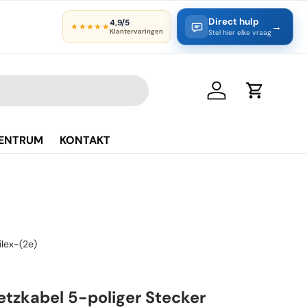
Direct hulp
4,9/5
→
★★★★★
Klantervaringen
Stel hier elke vraag
Einloggen
Einkaufsw
CENTRUM
KONTAKT
ilex-(2e)
etzkabel 5-poliger Stecker