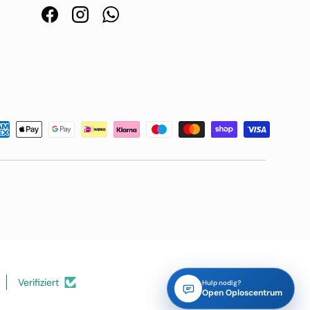
Facebook
Instagram
WhatsApp
Verifiziert
Hulp nodig?
Open Oploscentrum