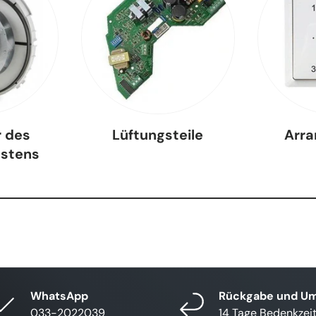
r des
Lüftungsteile
Arr
astens
WhatsApp
Rückgabe und U
033-2022039
14 Tage Bedenkzei