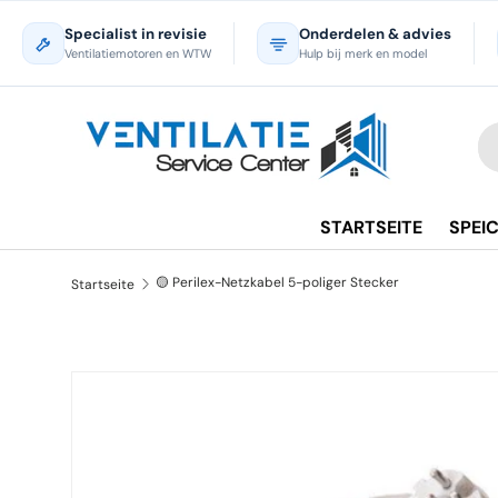
Specialist in revisie
Onderdelen & advies
Direkt zum Inhalt
Ventilatiemotoren en WTW
Hulp bij merk en model
Su
Ar
STARTSEITE
SPEI
🟡 Perilex-Netzkabel 5-poliger Stecker
Startseite
Zu Produktinformationen springen