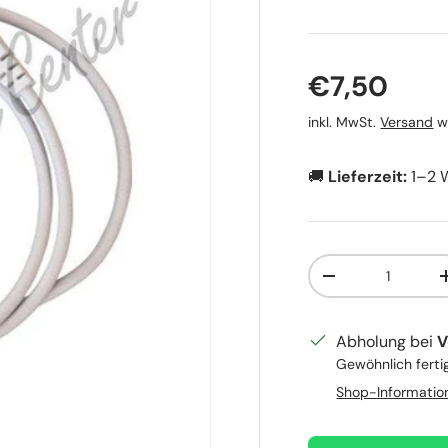
Normaler 
€7,50
inkl. MwSt.
Versand
wi
🚚
Lieferzeit:
1–2 
Anzahl
Menge verringer
Abholung bei
V
Gewöhnlich ferti
Shop-Informatio