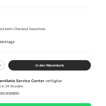
Preis
rd beim Checkout berechnet.
Werktage
In den Warenkorb
n
Menge erhöhen
entilatie Service Center
verfügbar
g in 24 Stunden
nen anzeigen