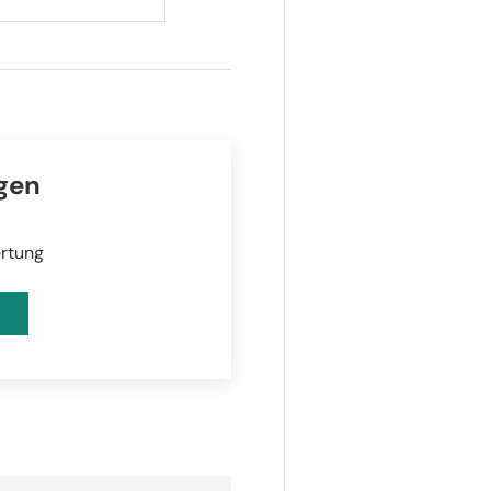
gen
ertung