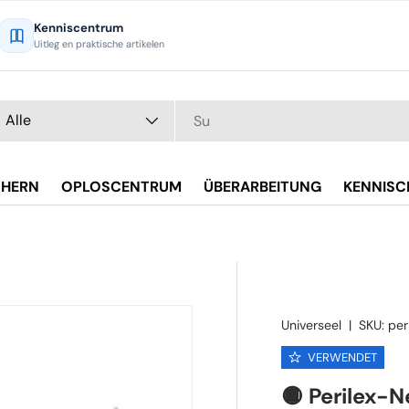
Kenniscentrum
Uitleg en praktische artikelen
chen
t
Alle
CHERN
OPLOSCENTRUM
ÜBERARBEITUNG
KENNIS
Universeel
|
SKU:
per
VERWENDET
🟡 Perilex-N