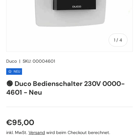
von
1
/
4
Duco
|
SKU:
00004601
NEU
🟢 Duco Bedienschalter 230V 0000-
4601 - Neu
Normaler Preis
€95,00
inkl. MwSt.
Versand
wird beim Checkout berechnet.