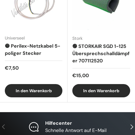
Universeel
Stork
🟡 Perilex-Netzkabel 5-
🟢 STORKAIR SGD 1-125
poliger Stecker
Übersprechschalldämpf
er 707112520
Normaler Preis
€7,50
Normaler Preis
€15,00
In den Warenkorb
In den Warenkorb
Hilfecenter
Vorherige
Näc
Schnelle Antwort auf E-Mail