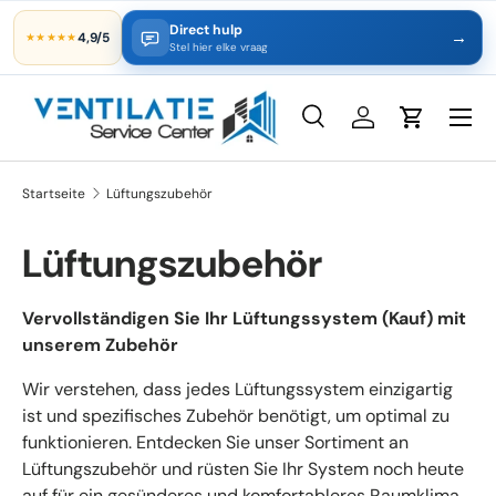
Direct hulp
→
4,9/5
★★★★★
Direkt zum Inhalt
Stel hier elke vraag
Suche
Einloggen
Einkaufsw
Suchen
Art
Alle
Startseite
Lüftungszubehör
Lüftungszubehör
Vervollständigen Sie Ihr Lüftungssystem (Kauf) mit
unserem Zubehör
Wir verstehen, dass jedes Lüftungssystem einzigartig
ist und spezifisches Zubehör benötigt, um optimal zu
funktionieren. Entdecken Sie unser Sortiment an
Lüftungszubehör und rüsten Sie Ihr System noch heute
auf für ein gesünderes und komfortableres Raumklima.