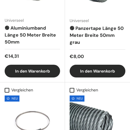
Universeel
Universeel
🟢 Aluminiumband
🟢 Panzertape Länge 50
Länge 50 Meter Breite
Meter Breite 50mm
50mm
grau
Normaler Preis
€14,31
Normaler Preis
€8,00
In den Warenkorb
In den Warenkorb
Vergleichen
Vergleichen
NEU
NEU