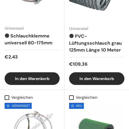
Universeel
Universeel
🟢 Schlauchklemme
🟢 PVC-
universell 60-175mm
Lüftungsschlauch grau
125mm Länge 10 Meter
Normaler Preis
€2,43
Normaler Preis
€109,36
In den Warenkorb
In den Warenkorb
Vergleichen
Vergleichen
VERWENDET
NEU