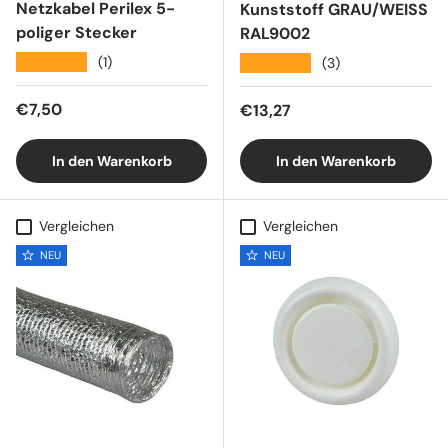
Netzkabel Perilex 5-
Kunststoff GRAU/WEISS
poliger Stecker
RAL9002
★★★★★
(1)
★★★★★
(3)
Normaler Preis
€7,50
Normaler Preis
€13,27
In den Warenkorb
In den Warenkorb
Vergleichen
Vergleichen
NEU
NEU