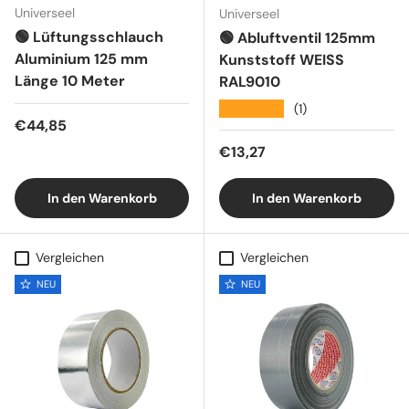
Universeel
Universeel
🟢 Lüftungsschlauch
🟢 Abluftventil 125mm
Aluminium 125 mm
Kunststoff WEISS
Länge 10 Meter
RAL9010
★★★★★
(1)
Normaler Preis
€44,85
Normaler Preis
€13,27
In den Warenkorb
In den Warenkorb
Vergleichen
Vergleichen
NEU
NEU