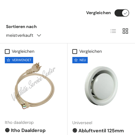
Vergleichen
Sortieren nach
Produktlist
Produ
meistverkauft
Vergleichen
Vergleichen
VERWENDET
NEU
Itho daalderop
Universeel
🟡 Itho Daalderop
🟢 Abluftventil 125mm