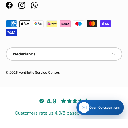
Facebook
Instagram
WhatsApp
Geaccepteerde betaalmethoden
Taal
Nederlands
© 2026
Ventilatie Service Center
.
4.9
Open Oploscentrum
Customers rate us 4.9/5 based on 983 reviews.
Geverifieerd