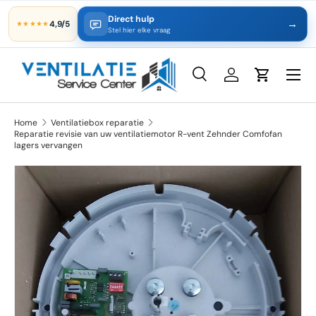
Direct hulp
→
4,9/5
★★★★★
Ga naar inhoud
Stel hier elke vraag
Zoeken
Inloggen
Winkelwa
Zoeken
Productsoort
Alles
Home
Ventilatiebox reparatie
Reparatie revisie van uw ventilatiemotor R-vent Zehnder Comfofan
lagers vervangen
Ga direct naar productinformatie