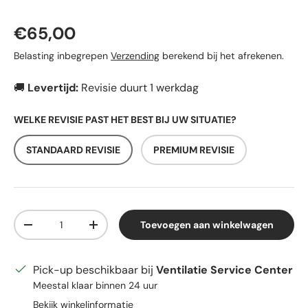
Reguliere prijs
€65,00
Belasting inbegrepen
Verzending
berekend bij het afrekenen.
🚚
Levertijd:
Revisie duurt 1 werkdag
WELKE REVISIE PAST HET BEST BIJ UW SITUATIE?
STANDAARD REVISIE
PREMIUM REVISIE
Aantal
Toevoegen aan winkelwagen
Verlaag de hoeveelheid
Verhoog de hoeveelheid
Pick-up beschikbaar bij
Ventilatie Service Center
Meestal klaar binnen 24 uur
Bekijk winkelinformatie