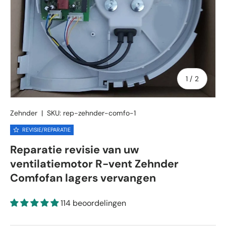
van
1
/
2
Zehnder
|
SKU:
rep-zehnder-comfo-1
REVISIE/REPARATIE
Reparatie revisie van uw
ventilatiemotor R-vent Zehnder
Comfofan lagers vervangen
114 beoordelingen