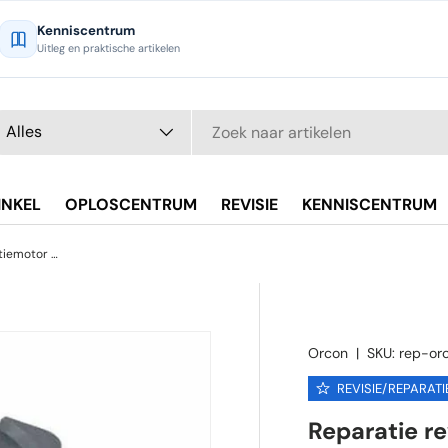
Kenniscentrum
Uitleg en praktische artikelen
eken
oductsoort
Alles
INKEL
OPLOSCENTRUM
REVISIE
KENNISCENTRUM
Reparatie revisie van uw ventilatiemotor ORCON lagers vervangen
Orcon
|
SKU:
rep-or
REVISIE/REPARATI
Reparatie re