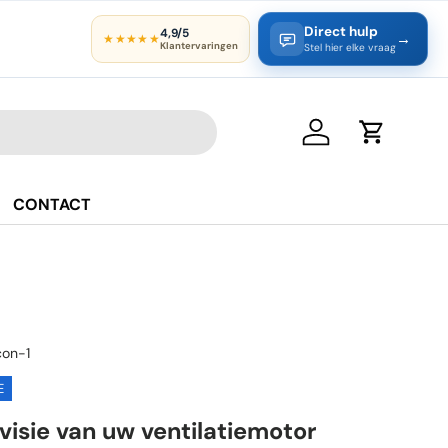
Direct hulp
4,9/5
→
★★★★★
Klantervaringen
Stel hier elke vraag
Inloggen
Winkelwa
CONTACT
con-1
E
visie van uw ventilatiemotor