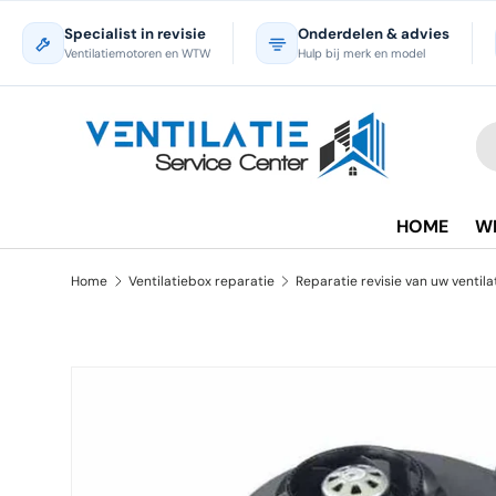
Specialist in revisie
Onderdelen & advies
Ga naar inhoud
Ventilatiemotoren en WTW
Hulp bij merk en model
Zo
Pr
HOME
W
Home
Ventilatiebox reparatie
Ga direct naar productinformatie