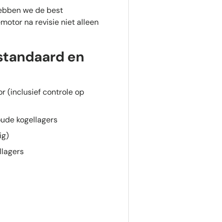
hebben we de best
otor na revisie niet alleen
 standaard en
r (inclusief controle op
ude kogellagers
ig)
llagers