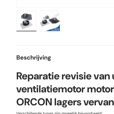
Laad afbeelding 1 in gallerij-weergave
Laad afbeelding 2 in gallerij-weer
Beschrijving
Reparatie revisie van
ventilatiemotor motor
ORCON lagers verva
Verschillende types zijn mogelijk bijvoorbeeld;