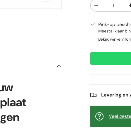
Aantal
Verlaag de hoeve
Pick-up beschi
Meestal klaar bi
gave
Bekijk winkelinfo
 uw
Levering en 
plaat
ngen
Veel gest