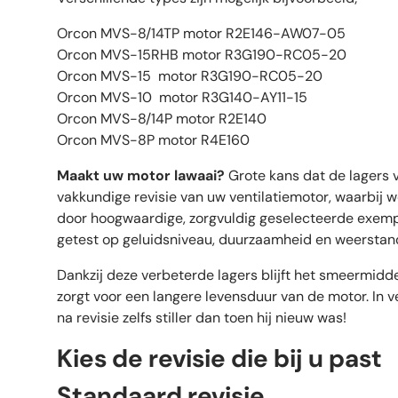
Orcon MVS-8/14TP motor R2E146-AW07-05
Orcon MVS-15RHB motor R3G190-RC05-20
Orcon MVS-15 motor R3G190-RC05-20
Orcon MVS-10 motor R3G140-AY11-15
Orcon MVS-8/14P motor R2E140
Orcon MVS-8P motor R4E160
Maakt uw motor lawaai?
Grote kans dat de lagers v
vakkundige revisie van uw ventilatiemotor, waarbij 
door hoogwaardige, zorgvuldig geselecteerde exempl
getest op geluidsniveau, duurzaamheid en weerstand
Dankzij deze verbeterde lagers blijft het smeermiddel
zorgt voor een langere levensduur van de motor. In v
na revisie zelfs stiller dan toen hij nieuw was!
Kies de revisie die bij u past
Standaard revisie