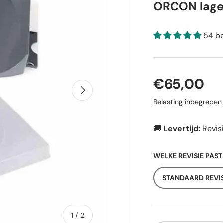
ORCON lage
54 b
Reguliere p
€65,00
Volgende
Belasting inbegrepe
🚚
Levertijd:
Revis
WELKE REVISIE PAST
STANDAARD REVIS
van
1
/
2