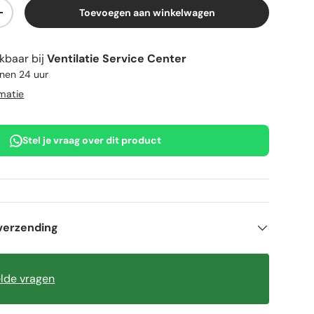
Toevoegen aan winkelwagen
elheid
Verhoog de hoeveelheid
kbaar bij
Ventilatie Service Center
nnen 24 uur
rmatie
Stel je vraag over dit product
verzending
elde vragen