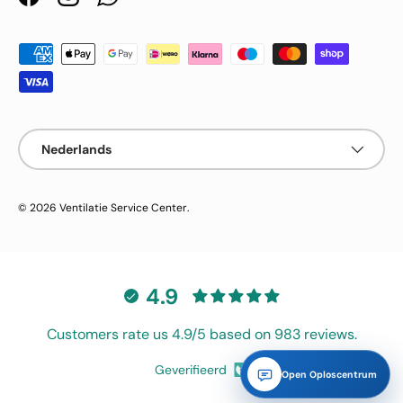
Facebook
Instagram
WhatsApp
Geaccepteerde betaalmethoden
Taal
Nederlands
© 2026
Ventilatie Service Center
.
4.9
Customers rate us 4.9/5 based on 983 reviews.
Geverifieerd
Open Oploscentrum