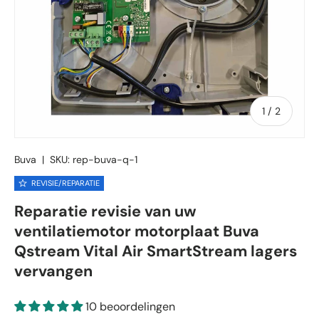
van
1
/
2
Buva
|
SKU:
rep-buva-q-1
REVISIE/REPARATIE
Reparatie revisie van uw
ventilatiemotor motorplaat Buva
Qstream Vital Air SmartStream lagers
vervangen
10 beoordelingen