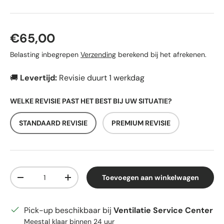
Reguliere prijs
€65,00
Belasting inbegrepen
Verzending
berekend bij het afrekenen.
🚚
Levertijd:
Revisie duurt 1 werkdag
WELKE REVISIE PAST HET BEST BIJ UW SITUATIE?
STANDAARD REVISIE
PREMIUM REVISIE
Aantal
Toevoegen aan winkelwagen
Verlaag de hoeveelheid
Verhoog de hoeveelheid
Pick-up beschikbaar bij
Ventilatie Service Center
Meestal klaar binnen 24 uur