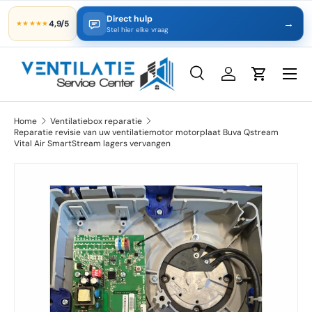
Direct hulp
→
4,9/5
★★★★★
Ga naar inhoud
Stel hier elke vraag
Zoeken
Inloggen
Winkelwa
Zoeken
Productsoort
Alles
Home
Ventilatiebox reparatie
Reparatie revisie van uw ventilatiemotor motorplaat Buva Qstream
Vital Air SmartStream lagers vervangen
Ga direct naar productinformatie