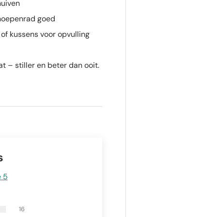
huiven
choepenrad goed
of kussens voor opvulling
 – stiller en beter dan ooit.
s
e 5
16