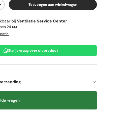
Toevoegen aan winkelwagen
elheid
Verhoog de hoeveelheid
kbaar bij
Ventilatie Service Center
nnen 24 uur
rmatie
Stel je vraag over dit product
verzending
elde vragen