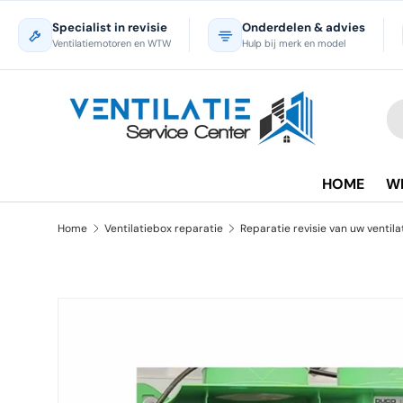
Specialist in revisie
Onderdelen & advies
Ga naar inhoud
Ventilatiemotoren en WTW
Hulp bij merk en model
Zo
Pr
HOME
W
Home
Ventilatiebox reparatie
Ga direct naar productinformatie