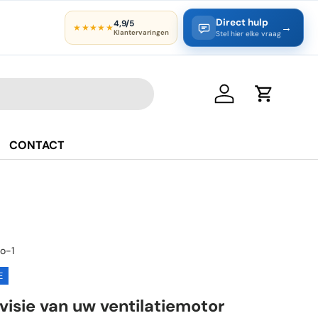
Direct hulp
4,9/5
→
★★★★★
Klantervaringen
Stel hier elke vraag
Inloggen
Winkelwa
CONTACT
o-1
E
visie van uw ventilatiemotor