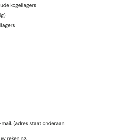
ude kogellagers
ig)
llagers
-mail. (adres staat onderaan
uw rekening.