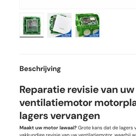
Laad afbeelding 1 in gallerij-weergave
Laad afbeelding 2 in gallerij-weer
Laad afbeelding 3 in 
Beschrijving
Reparatie revisie van uw
ventilatiemotor motorp
lagers vervangen
Maakt uw motor lawaai?
Grote kans dat de lagers v
vakkundige revisie van uw ventilatiemotor, waarbij 