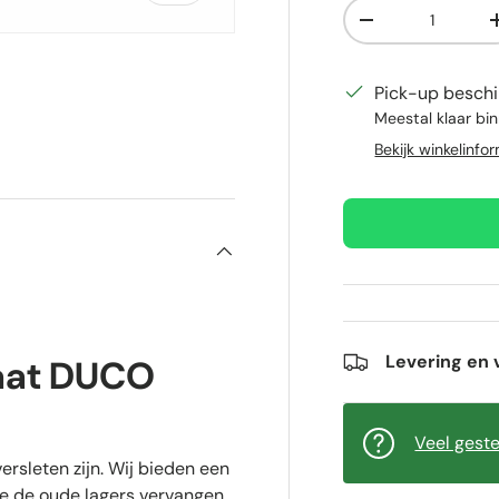
Aantal
Verlaag de hoeve
Pick-up beschi
Meestal klaar bi
gave
gallerij-weergave
Bekijk winkelinfo
Levering en 
laat DUCO
Veel gest
ersleten zijn. Wij bieden een
we de oude lagers vervangen