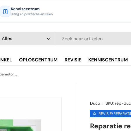
Kenniscentrum
Uitleg en praktische artikelen
eken
oductsoort
Alles
INKEL
OPLOSCENTRUM
REVISIE
KENNISCENTRUM
Reparatie revisie van uw ventilatiemotor DUCO lagers vervangen
Duco
|
SKU:
rep-duc
REVISIE/REPARATI
Reparatie re