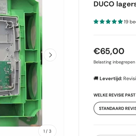
DUCO lager
19 be
Reguliere p
€65,00
Volgende
Belasting inbegrepe
🚚
Levertijd:
Revis
WELKE REVISIE PAST
STANDAARD REVIS
van
1
/
3