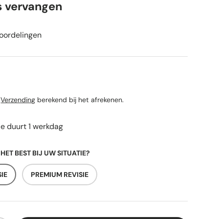
s vervangen
oordelingen
rijs
n
Verzending
berekend bij het afrekenen.
ie duurt 1 werkdag
 HET BEST BIJ UW SITUATIE?
IE
PREMIUM REVISIE