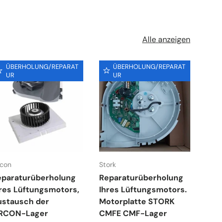
Alle anzeigen
ÜBERHOLUNG/REPARAT
ÜBERHOLUNG/REPARAT
UR
UR
con
Stork
Univ
eparaturüberholung
Reparaturüberholung
Rep
res Lüftungsmotors,
Ihres Lüftungsmotors.
Ihr
ustausch der
Motorplatte STORK
Lüf
RCON-Lager
CMFE CMF-Lager
Sch