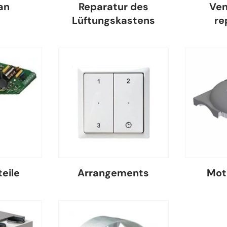
an
Reparatur des
Ven
Lüftungskastens
re
eile
Arrangements
Mot