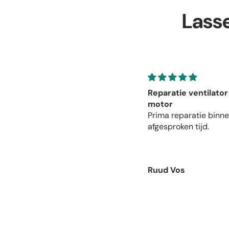
Lass
atie ventilator
Prima
r
Prima service
 reparatie binnen de
roken tijd.
 Vos
Anoniem