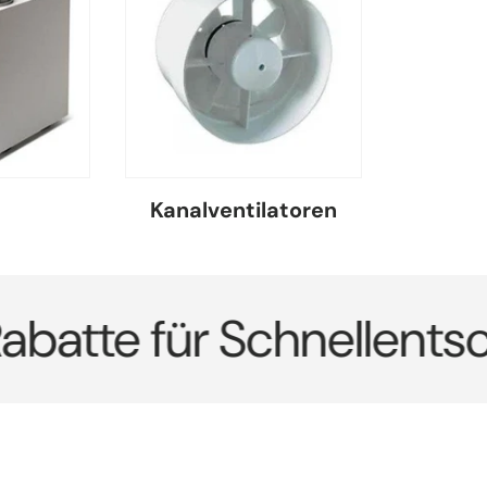
W
Kanalventilatoren
tte für Schnellentschei