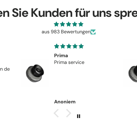
en Sie Kunden für uns spr
aus 983 Bewertungen
Revisie prima
uitgevoerd
Revisie prima uitgevoerd.
Na montage fluisterstil op
stand 1 waar de ventilator
altijd op staat.
Anoniem