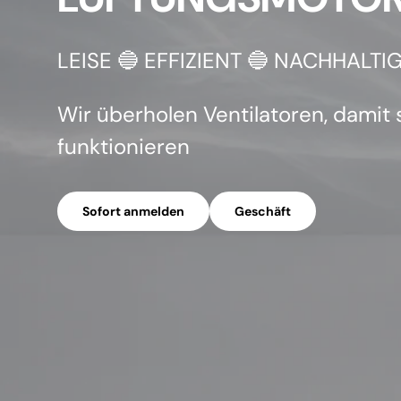
LEISE 🔵 EFFIZIENT 🔵 NACHHALTI
Biet
Wir überholen Ventilatoren, damit 
funktionieren
Arrang
Sofort anmelden
Geschäft
Repara
Lüftun
n
Komp
Samm