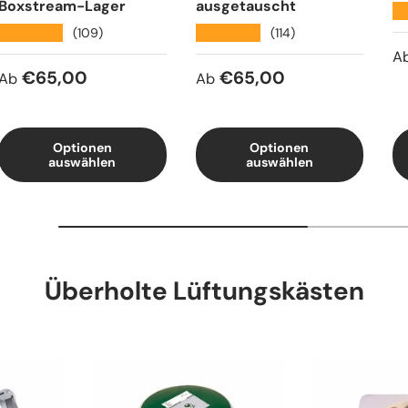
Boxstream-Lager
ausgetauscht
★
★★★★★
★★★★★
(109)
(114)
N
A
Normaler Preis
Normaler Preis
€65,00
€65,00
Ab
Ab
Optionen
Optionen
auswählen
auswählen
Überholte Lüftungskästen