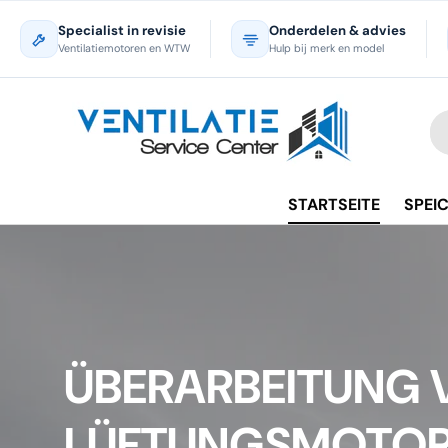
Specialist in revisie
Onderdelen & advies
Direkt zum Inhalt
Ventilatiemotoren en WTW
Hulp bij merk en model
Su
Ar
STARTSEITE
SPEI
ÜBERARBEITUNG 
LÜFTUNGSMOTO