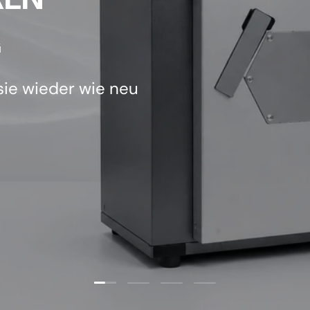
G
Kanalventilato
et an
Dachbelüftung
Motorplat
ren
sie wieder wie neu
Ventilatoren
Lüftungskäste
Lüftungsm
ements
reparieren
n
ren
tur des
Lüftungszubeh
gskaste
Lüftungsteile
WTW
ör
s
lette
lung
Folie laden 1 von 4
Folie laden 2 von 4
Folie laden 3 von 4
Folie laden 4 von 4