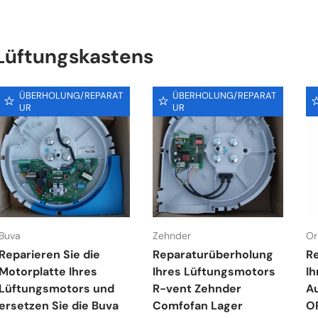
 Lüftungskastens
ÜBERHOLUNG/REPARAT
ÜBERHOLUNG/REPARAT
UR
UR
Buva
Zehnder
Or
Reparieren Sie die
Reparaturüberholung
R
Motorplatte Ihres
Ihres Lüftungsmotors
Ih
Lüftungsmotors und
R-vent Zehnder
A
ersetzen Sie die Buva
Comfofan Lager
O