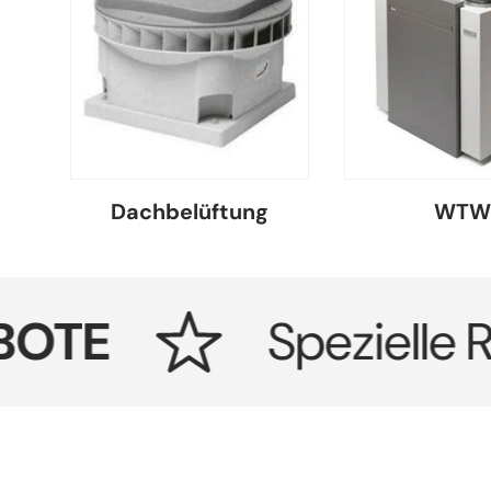
Dachbelüftung
WT
E
Spezielle Raba