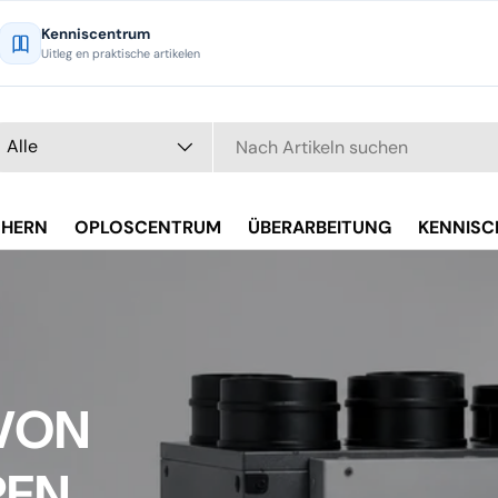
Kenniscentrum
Uitleg en praktische artikelen
chen
t
Alle
CHERN
OPLOSCENTRUM
ÜBERARBEITUNG
KENNIS
VON
REN